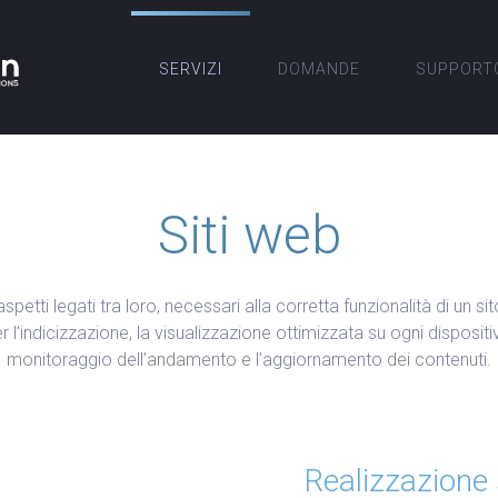
SERVIZI
DOMANDE
SUPPORT
Siti web
etti legati tra loro, necessari alla corretta funzionalità di un s
l’indicizzazione, la visualizzazione ottimizzata su ogni dispositivo
monitoraggio dell’andamento e l’aggiornamento dei contenuti.
Realizzazione s