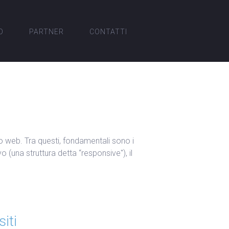
O
PARTNER
CONTATTI
ito web. Tra questi, fondamentali sono i
 (una struttura detta “responsive"), il
iti